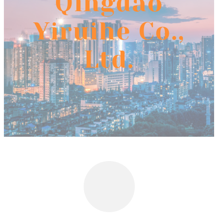
Qingdao
Yiruihe Co.,
Ltd.