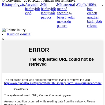
© Copyright - 2010-2021 : Minden jog fenntartva.
Báránybőrgyár
,
Ausztrál
,
Női
,
Női ausztrál
,
Cipők
,
100%-
,
báránybőr
báránybőr
merinó
ban
cipő
lábujjszár
shearling-
eredeti
papucs
bélésű velúr
ausztrál
mokaszin
báránybőr
papucs
csizma
Küldjön e-mailt
x