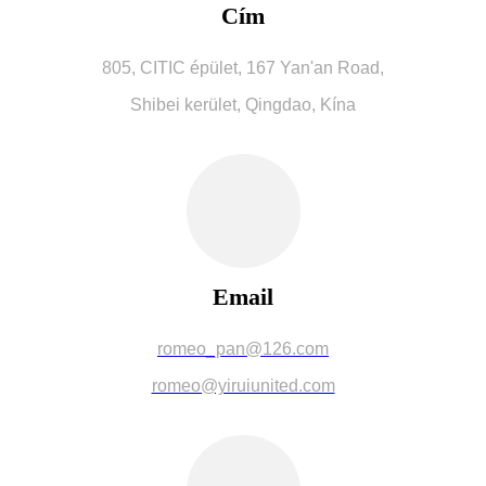
Cím
805, CITIC épület, 167 Yan'an Road,
Shibei kerület, Qingdao, Kína
Email
romeo_pan@126.com
romeo@yiruiunited.com