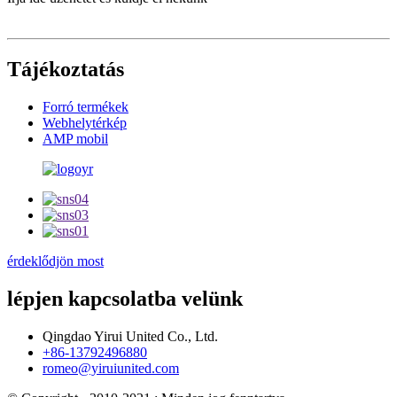
Tájékoztatás
Forró termékek
Webhelytérkép
AMP mobil
érdeklődjön most
lépjen kapcsolatba velünk
Qingdao Yirui United Co., Ltd.
+86-13792496880
romeo@yiruiunited.com