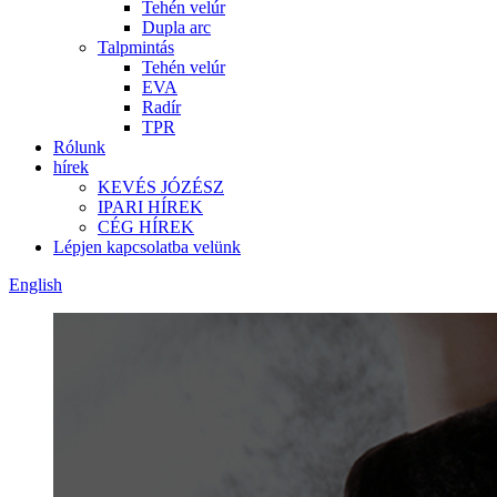
Tehén velúr
Dupla arc
Talpmintás
Tehén velúr
EVA
Radír
TPR
Rólunk
hírek
KEVÉS JÓZÉSZ
IPARI HÍREK
CÉG HÍREK
Lépjen kapcsolatba velünk
English