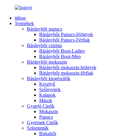
itthon
Termékek
Báránybőr papucs
Báránybőr Papucs-Hölgyek
Báránybőr Papucs-Férfiak
Báránybőr csizma
Báránybőr Boot-Ladies
Báránybőr Boot-Men
Báránybőr mokaszin
Báránybőr mokaszin-hölgyek
Báránybőr mokaszin-férfiak
Báránybőr kiegészítők
Kesztyű
Szőnyegek
Kalapok
Mások
Gyapjú Cipők
Mokaszin
Papucs
Gyermek Cipők
Színminták
Birkabőr