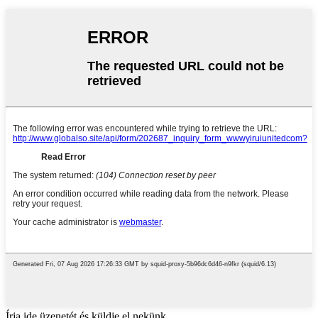
Írja ide üzenetét és küldje el nekünk