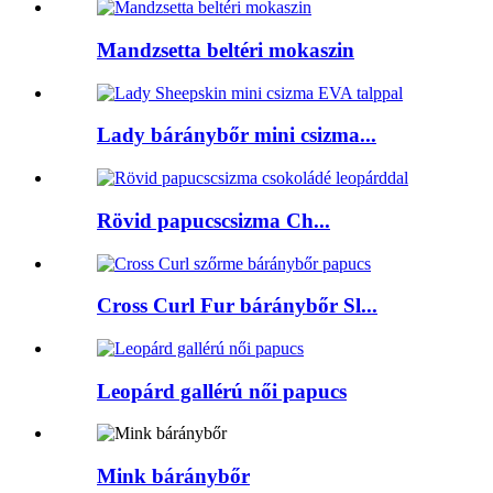
Mandzsetta beltéri mokaszin
Lady báránybőr mini csizma...
Rövid papucscsizma Ch...
Cross Curl Fur báránybőr Sl...
Leopárd gallérú női papucs
Mink báránybőr