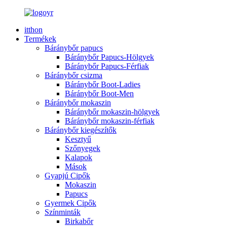
itthon
Termékek
Báránybőr papucs
Báránybőr Papucs-Hölgyek
Báránybőr Papucs-Férfiak
Báránybőr csizma
Báránybőr Boot-Ladies
Báránybőr Boot-Men
Báránybőr mokaszin
Báránybőr mokaszin-hölgyek
Báránybőr mokaszin-férfiak
Báránybőr kiegészítők
Kesztyű
Szőnyegek
Kalapok
Mások
Gyapjú Cipők
Mokaszin
Papucs
Gyermek Cipők
Színminták
Birkabőr