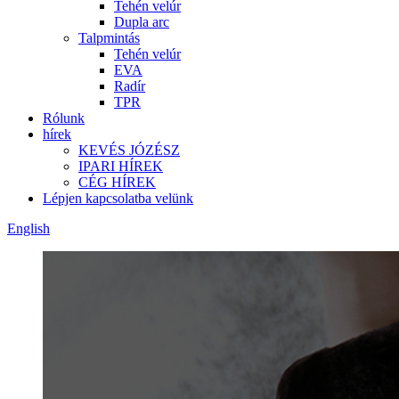
Tehén velúr
Dupla arc
Talpmintás
Tehén velúr
EVA
Radír
TPR
Rólunk
hírek
KEVÉS JÓZÉSZ
IPARI HÍREK
CÉG HÍREK
Lépjen kapcsolatba velünk
English