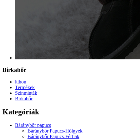
Birkabőr
itthon
Termékek
Színminták
Birkabőr
Kategóriák
Báránybőr papucs
Báránybőr Papucs-Hölgyek
Báránybőr Papucs-Férfiak