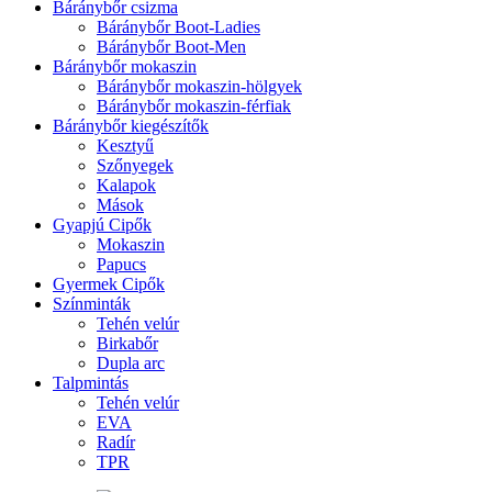
Báránybőr csizma
Báránybőr Boot-Ladies
Báránybőr Boot-Men
Báránybőr mokaszin
Báránybőr mokaszin-hölgyek
Báránybőr mokaszin-férfiak
Báránybőr kiegészítők
Kesztyű
Szőnyegek
Kalapok
Mások
Gyapjú Cipők
Mokaszin
Papucs
Gyermek Cipők
Színminták
Tehén velúr
Birkabőr
Dupla arc
Talpmintás
Tehén velúr
EVA
Radír
TPR