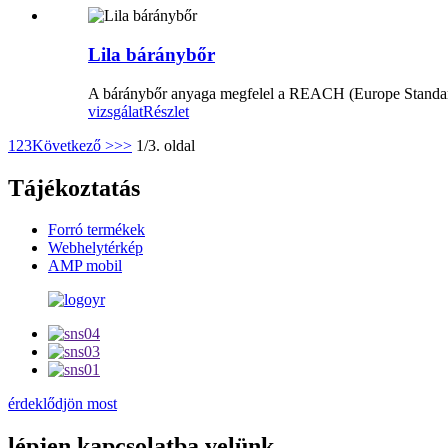
Lila báránybőr
A báránybőr anyaga megfelel a REACH (Europe Standard
vizsgálat
Részlet
1
2
3
Következő >
>>
1/3. oldal
Tájékoztatás
Forró termékek
Webhelytérkép
AMP mobil
érdeklődjön most
lépjen kapcsolatba velünk