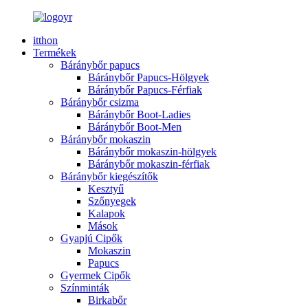
itthon
Termékek
Báránybőr papucs
Báránybőr Papucs-Hölgyek
Báránybőr Papucs-Férfiak
Báránybőr csizma
Báránybőr Boot-Ladies
Báránybőr Boot-Men
Báránybőr mokaszin
Báránybőr mokaszin-hölgyek
Báránybőr mokaszin-férfiak
Báránybőr kiegészítők
Kesztyű
Szőnyegek
Kalapok
Mások
Gyapjú Cipők
Mokaszin
Papucs
Gyermek Cipők
Színminták
Birkabőr