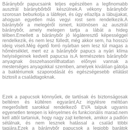
Báránybőr papucsaink teljes egészében a legfinomabb
ausztrál báránybőrből készülnek.A vékony báránybőr
szorosan beburkolja a lábfejet, és úgy ellazítja a lábujjakat,
ahogyan egyetlen más vegyi rost sem rendelkezik.A
báránybőr a melegéről ismert, különösen az ausztrál
báránybőr, amely melegen tartja a lábát a hideg
télben.Emellett a báránybőr jó légáteresztő képességgel
rendelkezik, és nem lesz fülledt, még akkor sem, ha hosszú
ideig viseli.Még égető forró nyárban sem lesz túl magas a
hőmérséklet, mert ez a báránybőr papucs a nyári klíma
helyiségeinek kedvelt papucsa is.A természetes báránybőr
anyagnak összehasonlíthatatlan előnyei vannak a
mesterséges anyagokkal szemben, amelyek kiválóan gátolja
a baktériumok szaporodását és egészségesebb ellátást
biztosít a családtagoknak.
Ezek a papucsok könnyűek, de tartósak és biztonságosak
beltéren és kültéren egyaránt.Az irigylésre méltóan
megerősített sarokkal rendelkező EVA talpuk ugyanis
egyenetlen terepen is kényelmes és funkcionális marad.nem
kell attól tartaniuk, hogy nagy zajt keltenek, amikor a padlón
sétálnak, és nem lesznek hatással a család többi
tagjára.Ezek a báránybőr papucsok a legjobb barátok