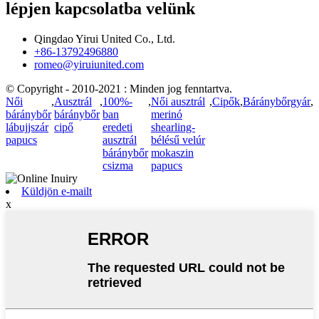
lépjen kapcsolatba velünk
Qingdao Yirui United Co., Ltd.
+86-13792496880
romeo@yiruiunited.com
© Copyright - 2010-2021 : Minden jog fenntartva.
Női
,
Ausztrál
,
100%-
,
Női ausztrál
,
Cipők
,
Báránybőrgyár
,
báránybőr
báránybőr
ban
merinó
lábujjszár
cipő
eredeti
shearling-
papucs
ausztrál
bélésű velúr
báránybőr
mokaszin
csizma
papucs
Küldjön e-mailt
x