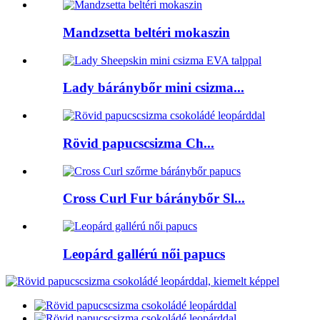
Mandzsetta beltéri mokaszin
Lady báránybőr mini csizma...
Rövid papucscsizma Ch...
Cross Curl Fur báránybőr Sl...
Leopárd gallérú női papucs