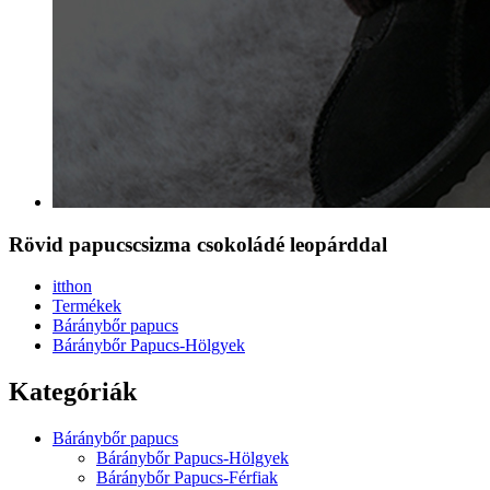
Rövid papucscsizma csokoládé leopárddal
itthon
Termékek
Báránybőr papucs
Báránybőr Papucs-Hölgyek
Kategóriák
Báránybőr papucs
Báránybőr Papucs-Hölgyek
Báránybőr Papucs-Férfiak