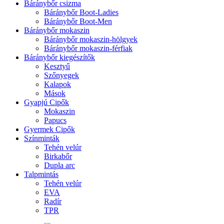
Báránybőr csizma
Báránybőr Boot-Ladies
Báránybőr Boot-Men
Báránybőr mokaszin
Báránybőr mokaszin-hölgyek
Báránybőr mokaszin-férfiak
Báránybőr kiegészítők
Kesztyű
Szőnyegek
Kalapok
Mások
Gyapjú Cipők
Mokaszin
Papucs
Gyermek Cipők
Színminták
Tehén velúr
Birkabőr
Dupla arc
Talpmintás
Tehén velúr
EVA
Radír
TPR