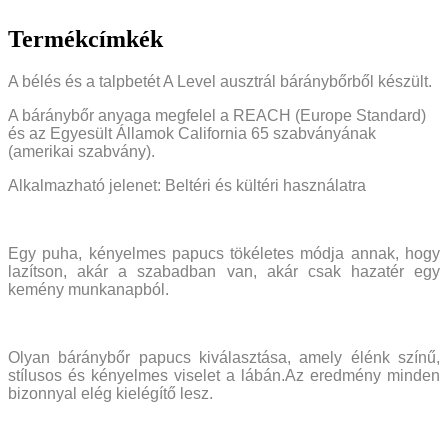
Termékcímkék
A bélés és a talpbetét A Level ausztrál báránybőrből készült.
A báránybőr anyaga megfelel a REACH (Europe Standard)
és az Egyesült Államok California 65 szabványának
(amerikai szabvány).
Alkalmazható jelenet: Beltéri és kültéri használatra
Egy puha, kényelmes papucs tökéletes módja annak, hogy
lazítson, akár a szabadban van, akár csak hazatér egy
kemény munkanapból.
Olyan báránybőr papucs kiválasztása, amely élénk színű,
stílusos és kényelmes viselet a lábán.Az eredmény minden
bizonnyal elég kielégítő lesz.