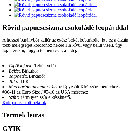
Rövid papucscsizma csokoládé leopárddal
A hosszú báránybőr gallér az egész bokát beburkolja, így ez a dizájn
több melegséget kölcsönöz neked.Ha kívül vagy belül viseli, úgy
fogja érezni, hogy a tél nem csak a hideg.
Cipőt kijavít::
Tehén velúr
Bélés::
Birkabőr
Talpbetét::
Birkabőr
Talp::
TPR
Mérettartományban::
#3-8 az Egyesült Királyság méretéhez /
#36-41 az Euro Size / #5-10 az USA mérethez
Szín::
Bármilyen szín elkészíthető.
Küldjön e-mailt nekünk
Termék leírás
GYIK