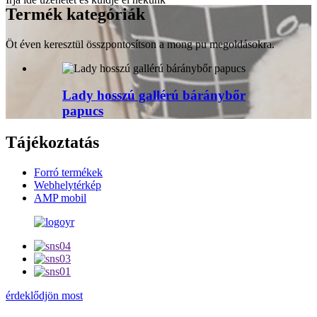
Termék kategóriák
Öt éven keresztül összpontosítson a mong pu megoldásokra.
Lady hosszú gallérú báránybőr
papucs
Tájékoztatás
Forró termékek
Webhelytérkép
AMP mobil
érdeklődjön most