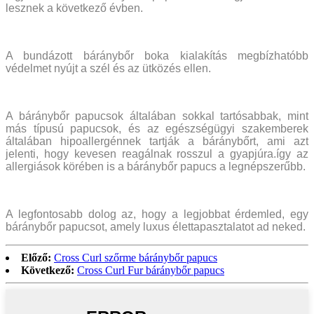
lesznek a következő évben.
A bundázott báránybőr boka kialakítás megbízhatóbb
védelmet nyújt a szél és az ütközés ellen.
A báránybőr papucsok általában sokkal tartósabbak, mint
más típusú papucsok, és az egészségügyi szakemberek
általában hipoallergénnek tartják a báránybőrt, ami azt
jelenti, hogy kevesen reagálnak rosszul a gyapjúra.így az
allergiások körében is a báránybőr papucs a legnépszerűbb.
A legfontosabb dolog az, hogy a legjobbat érdemled, egy
báránybőr papucsot, amely luxus élettapasztalatot ad neked.
Előző:
Cross Curl szőrme báránybőr papucs
Következő:
Cross Curl Fur báránybőr papucs