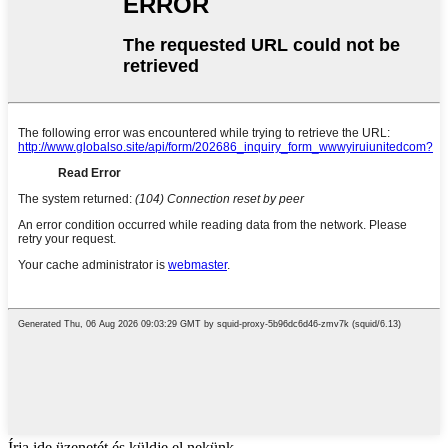
Írja ide üzenetét és küldje el nekünk