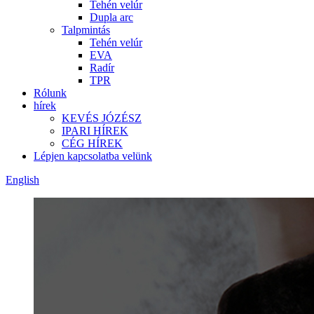
Tehén velúr
Dupla arc
Talpmintás
Tehén velúr
EVA
Radír
TPR
Rólunk
hírek
KEVÉS JÓZÉSZ
IPARI HÍREK
CÉG HÍREK
Lépjen kapcsolatba velünk
English