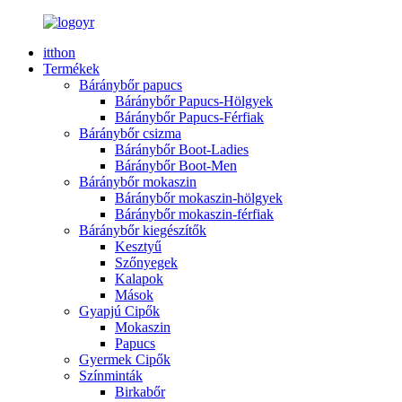
itthon
Termékek
Báránybőr papucs
Báránybőr Papucs-Hölgyek
Báránybőr Papucs-Férfiak
Báránybőr csizma
Báránybőr Boot-Ladies
Báránybőr Boot-Men
Báránybőr mokaszin
Báránybőr mokaszin-hölgyek
Báránybőr mokaszin-férfiak
Báránybőr kiegészítők
Kesztyű
Szőnyegek
Kalapok
Mások
Gyapjú Cipők
Mokaszin
Papucs
Gyermek Cipők
Színminták
Birkabőr