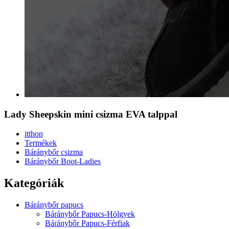
Lady Sheepskin mini csizma EVA talppal
itthon
Termékek
Báránybőr csizma
Báránybőr Boot-Ladies
Kategóriák
Báránybőr papucs
Báránybőr Papucs-Hölgyek
Báránybőr Papucs-Férfiak