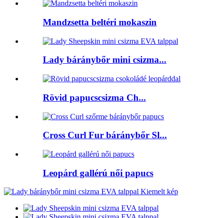
Mandzsetta beltéri mokaszin
Lady báránybőr mini csizma...
Rövid papucscsizma Ch...
Cross Curl Fur báránybőr Sl...
Leopárd gallérú női papucs