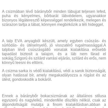
A csizmában lévő báránybőr minden lábujjat teljesen lefed,
puha és kényelmes, bőrbarát lábvédelem, ugyanakkor
bizonyos légáteresztő képességgel rendelkezik, melegen és
szárazon tartja a lábat, könnyen megbirkózik a téli hideggel.
A talp EVA anyagból készült, amely egyben csúszás- és
súrlódás- és ütéselnyelő, jó visszatérő rugalmassággal.A
talpban lévő csúszásgátló vonalak kialakítása erősebb
tapadást biztosít a talajon, és a láb nem fárad el
sokáig.Szigorú és szilárd varrási eljárás, szilárd és erős, nem
könnyű leesni és eltörni.
A csizma sarka is védő kialakítású, védi a sarok biztonságát,
olyan hatással bír, amely megakadályozza a rúgást és az
ütést, gondoskodik a bokáról.
Ennek a báránybőr bokacsizmának az általános stílusa
egyszerű és nagylelkű, mindenféle díszítés nélkül, csak az
átgondoltságát mutatja a finom kialakításban.abban a