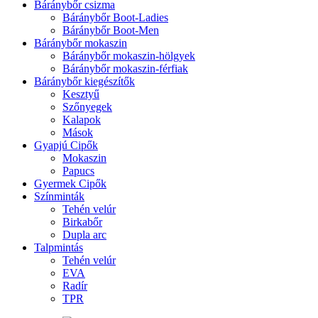
Báránybőr csizma
Báránybőr Boot-Ladies
Báránybőr Boot-Men
Báránybőr mokaszin
Báránybőr mokaszin-hölgyek
Báránybőr mokaszin-férfiak
Báránybőr kiegészítők
Kesztyű
Szőnyegek
Kalapok
Mások
Gyapjú Cipők
Mokaszin
Papucs
Gyermek Cipők
Színminták
Tehén velúr
Birkabőr
Dupla arc
Talpmintás
Tehén velúr
EVA
Radír
TPR