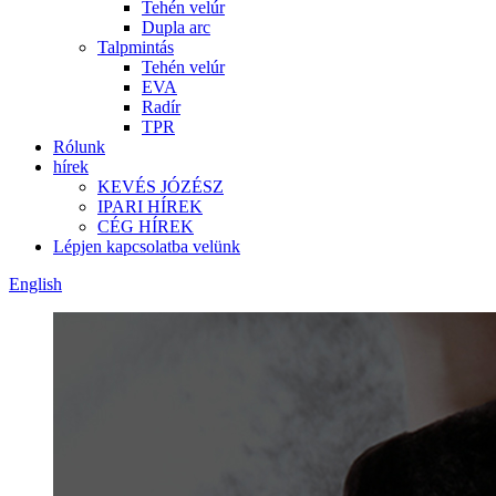
Tehén velúr
Dupla arc
Talpmintás
Tehén velúr
EVA
Radír
TPR
Rólunk
hírek
KEVÉS JÓZÉSZ
IPARI HÍREK
CÉG HÍREK
Lépjen kapcsolatba velünk
English