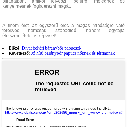
pillanatban, amikor felveszi, belülről melegnek és
kényelmesnek fogja érezni magát.
A finom élet, az egyszerű élet, a magas minőségre való
törekvés nemcsak szabadidő, hanem egyfajta
életszemléletet is képvisel!
Előző:
Divat beltéri báránybőr papucsok
Következő:
Jó hírű báránybőr papucs nőknek és férfiaknak