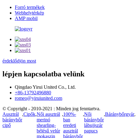
Forró termékek
Webhelytérkép
AMP mobil
érdeklődjön most
lépjen kapcsolatba velünk
Qingdao Yirui United Co., Ltd.
+86-13792496880
romeo@yiruiunited.com
© Copyright - 2010-2021 : Minden jog fenntartva.
Ausztrál
,
Cipők
,
Női ausztrál
,
100%-
,
Női
,
Báránybőrgyár
,
báránybőr
merinó
ban
báránybőr
cipő
shearling-
eredeti
lábujjszár
bélésű velúr
ausztrál
papucs
mokaszin
báránybőr