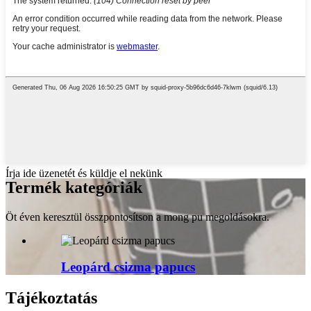
Írja ide üzenetét és küldje el nekünk
Termék kategóriák
Öt éven keresztül összpontosítson a mong pu megoldásokra.
Leopárd csizma papucs
Tájékoztatás