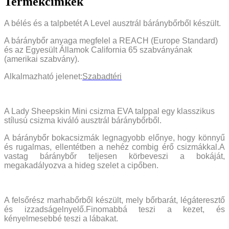
Termékcímkék
A bélés és a talpbetét A Level ausztrál báránybőrből készült.
A báránybőr anyaga megfelel a REACH (Europe Standard)
és az Egyesült Államok California 65 szabványának
(amerikai szabvány).
Alkalmazható jelenet:
Szabadtéri
A Lady Sheepskin Mini csizma EVA talppal egy klasszikus
stílusú csizma kiváló ausztrál báránybőrből.
A báránybőr bokacsizmák legnagyobb előnye, hogy könnyű
és rugalmas, ellentétben a nehéz combig érő csizmákkal.A
vastag báránybőr teljesen körbeveszi a bokáját,
megakadályozva a hideg szelet a cipőben.
A felsőrész marhabőrből készült, mely bőrbarát, légáteresztő
és izzadságelnyelő.Finomabbá teszi a kezet, és
kényelmesebbé teszi a lábakat.