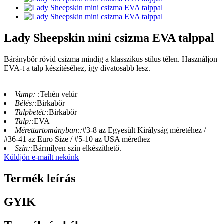
Lady Sheepskin mini csizma EVA talppal
Báránybőr rövid csizma mindig a klasszikus stílus télen. Használjon
EVA-t a talp készítéséhez, így divatosabb lesz.
Vamp: :
Tehén velúr
Bélés::
Birkabőr
Talpbetét::
Birkabőr
Talp::
EVA
Mérettartományban::
#3-8 az Egyesült Királyság méretéhez /
#36-41 az Euro Size / #5-10 az USA mérethez
Szín::
Bármilyen szín elkészíthető.
Küldjön e-mailt nekünk
Termék leírás
GYIK